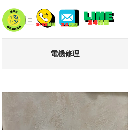
内
容
を
ス
キ
ッ
プ
電機修理