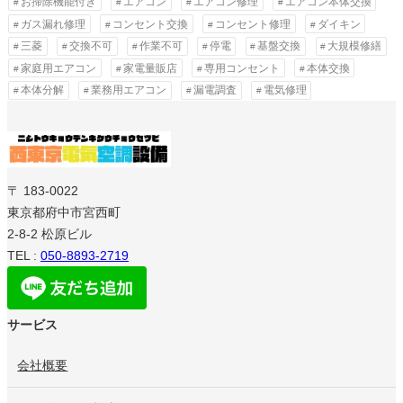
お掃除機能付き
エアコン
エアコン修理
エアコン本体交換
ガス漏れ修理
コンセント交換
コンセント修理
ダイキン
三菱
交換不可
作業不可
停電
基盤交換
大規模修繕
家庭用エアコン
家電量販店
専用コンセント
本体交換
本体分解
業務用エアコン
漏電調査
電気修理
〒 183-0022
東京都府中市宮西町
2-8-2 松原ビル
TEL :
050-8893-2719
サービス
会社概要