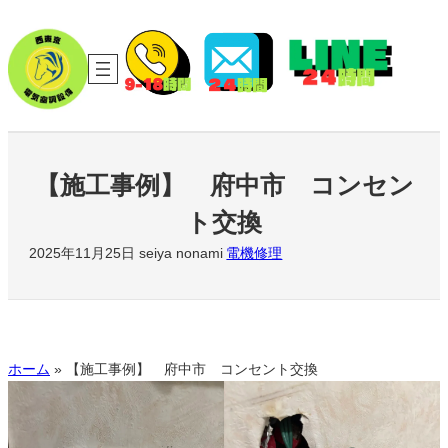
内
容
を
ス
キ
ッ
プ
【施工事例】 府中市 コンセン
ト交換
2025年11月25日
seiya nonami
電機修理
ホーム
»
【施工事例】 府中市 コンセント交換