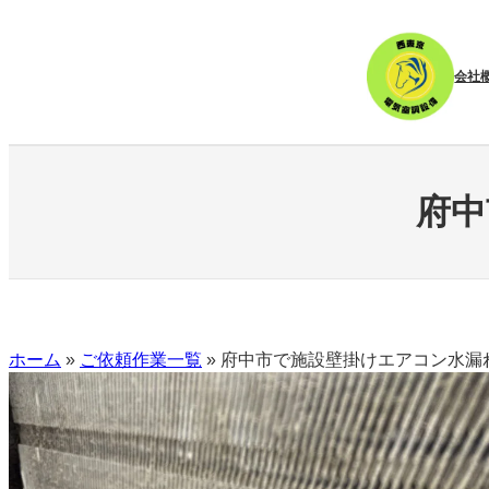
内
容
を
会社
ス
キ
ッ
プ
府中
ホーム
»
ご依頼作業一覧
»
府中市で施設壁掛けエアコン水漏