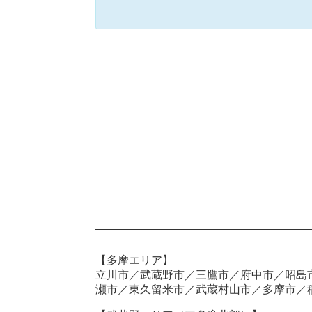
【多摩エリア】
立川市／武蔵野市／三鷹市／府中市／昭島
瀬市／東久留米市／武蔵村山市／多摩市／