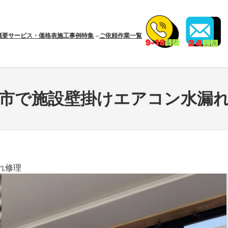
概要
サービス・価格表
施工事例
特集
ご依頼作業一覧
市で施設壁掛けエアコン水漏
れ修理