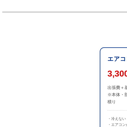
エアコ
3,3
出張費＋
※本体・
積り
・冷えない
・エアコン