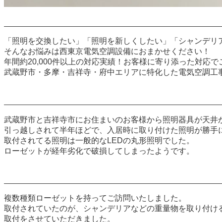
「照明を交換したい」「照明を新しくしたい」「シャンデリ
そんなお悩みは西東京電気空調設備におまかせください！
年間約20,000件以上の対応実績！お客様に寄り添った対応
武蔵野市・多摩・吉祥寺・府中エリアに特化した電気空調工
武蔵野市と吉祥寺市にお住まいのお客様から照明器具が天井
引っ越しされて半年ほどで、入居時に取り付けた照明が勝手
取付されてる照明は一般的なLEDの丸形照明でした。
ローゼットが経年劣化で破損してしまったようです。
複数種類ローゼットを持ってご訪問いたしました。
取付されていたのが、シャンデリアなどの重量物を取り付け
取付をさせていただきました。