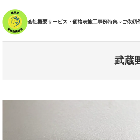
内
容
を
会社概要
サービス・価格表
施工事例
特集
ご依頼
ス
キ
ッ
プ
武蔵