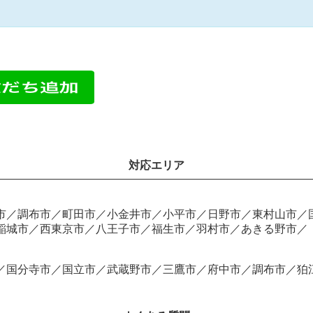
対応エリア
市／調布市／町田市／小金井市／小平市／日野市／東村山市／
稲城市／西東京市／八王子市／福生市／羽村市／あきる野市／
／国分寺市／国立市／武蔵野市／三鷹市／府中市／調布市／狛