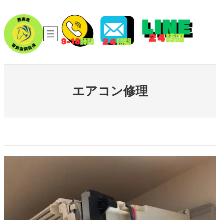
内
容
を
ス
キ
ッ
プ
エアコン修理