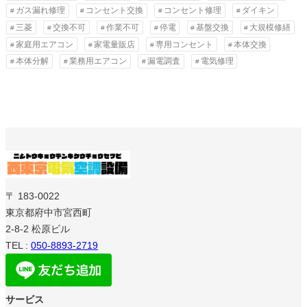
ガス漏れ修理
コンセント交換
コンセント修理
ダイキン
三菱
交換不可
作業不可
停電
基盤交換
大規模修繕
家庭用エアコン
家電量販店
専用コンセント
本体交換
本体分解
業務用エアコン
漏電調査
電気修理
〒 183-0022
東京都府中市宮西町
2-8-2 松原ビル
TEL :
050-8893-2719
サービス