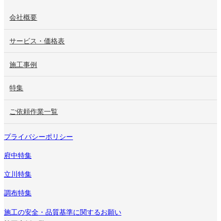
会社概要
サービス・価格表
施工事例
特集
ご依頼作業一覧
プライバシーポリシー
府中特集
立川特集
調布特集
施工の安全・品質基準に関するお願い