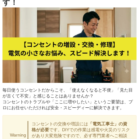
す！
毎日使うコンセントだからこそ、「使えなくなると不便」「見た目
が古くて不安」と感じることはありませんか？
コンセントのトラブルや「ここに増やしたい」というご要望は、プ
ロにお任せいただければ安全・スピーディーに解決できます。
コンセントの交換や増設には
「電気工事士」の資
格が必要
です。DIYでの作業は感電や火災のリスク
Warning
があり大変危険ですので、必ず専門業者へご相談